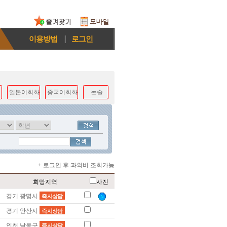
이용방법
로그인
일본어회화
중국어회화
논술
+ 로그인 후 과외비 조회가능
희망지역
사진
경기 광명시
즉시상담
경기 안산시
즉시상담
인천 남동구
즉시상담