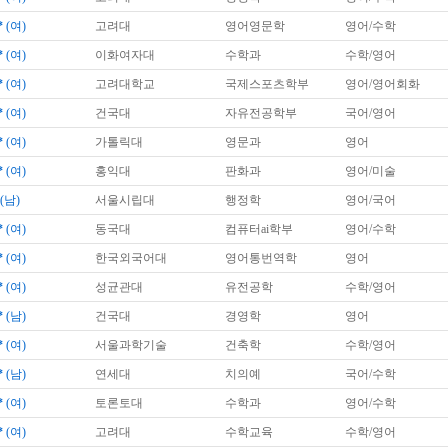
*
(여)
고려대
영어영문학
영어/수학
*
(여)
이화여자대
수학과
수학/영어
*
(여)
고려대학교
국제스포츠학부
영어/영어회화
*
(여)
건국대
자유전공학부
국어/영어
*
(여)
가톨릭대
영문과
영어
*
(여)
홍익대
판화과
영어/미술
(남)
서울시립대
행정학
영어/국어
*
(여)
동국대
컴퓨터ai학부
영어/수학
*
(여)
한국외국어대
영어통번역학
영어
*
(여)
성균관대
유전공학
수학/영어
*
(남)
건국대
경영학
영어
*
(여)
서울과학기술
건축학
수학/영어
*
(남)
연세대
치의예
국어/수학
*
(여)
토론토대
수학과
영어/수학
*
(여)
고려대
수학교육
수학/영어