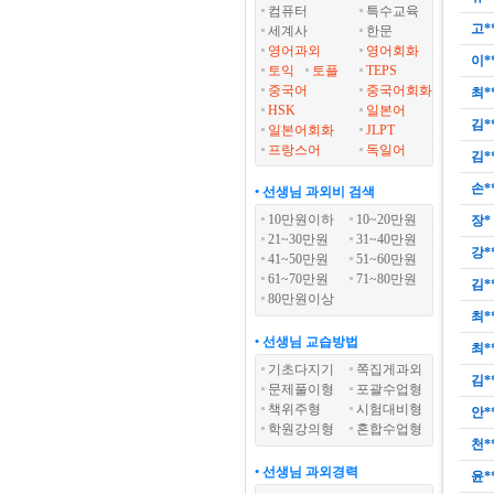
컴퓨터
특수교육
고*
세계사
한문
영어과외
영어회화
이*
토익
토플
TEPS
중국어
중국어회화
최*
HSK
일본어
김*
일본어회화
JLPT
프랑스어
독일어
김*
손*
• 선생님 과외비 검색
10만원이하
10~20만원
장*
21~30만원
31~40만원
강*
41~50만원
51~60만원
61~70만원
71~80만원
김*
80만원이상
최*
• 선생님 교습방법
최*
기초다지기
쪽집게과외
김*
문제풀이형
포괄수업형
책위주형
시험대비형
안*
학원강의형
혼합수업형
천*
• 선생님 과외경력
윤*