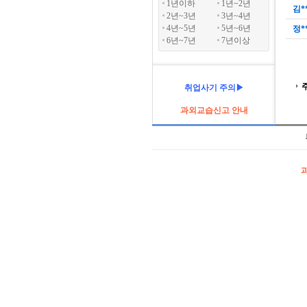
1년이하
1년~2년
김*
2년~3년
3년~4년
4년~5년
5년~6년
정*
6년~7년
7년이상
취업사기 주의▶
과외교습신고 안내