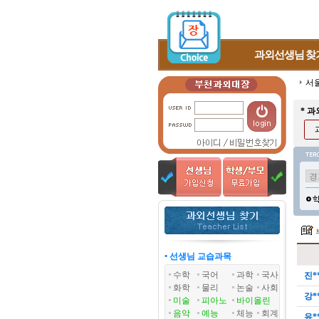
과외선생님
찾
서
* 
• 선생님 교습과목
수학
국어
과학
국사
진*
화학
물리
논술
사회
강*
미술
피아노
바이올린
음악
예능
체능
회계
유*