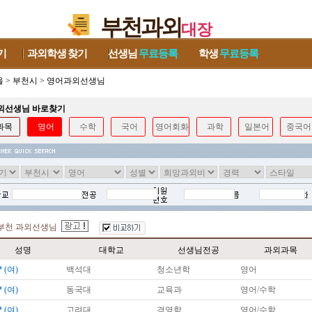
부천과외
대장
기
과외학생
찾기
선생님
무료등록
학생
무료등록
울
>
부천시
>
영어과외선생님
과외선생님 바로찾기
과목
영어
수학
국어
영어회화
과학
일본어
중국어
부천 과외선생님
성명
대학교
선생님전공
과외과목
*
(여)
백석대
청소년학
영어
*
(여)
동국대
교육과
영어/수학
*
(여)
고려대
경영학
영어/수학