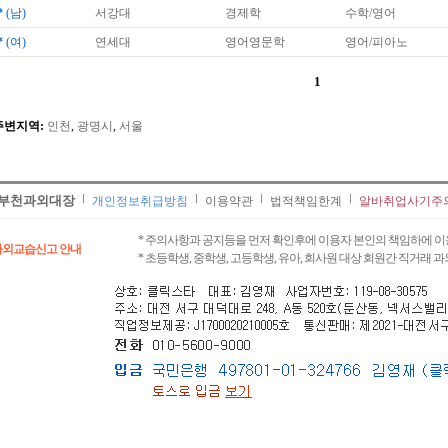
*
(남)
서강대
경제학
수학/영어
*
(여)
연세대
영어영문학
영어/피아노
1
주변지역:
인천
,
광명시
,
서울
부천과외대장
개인정보취급방침
이용약관
법적책임한계
알바취업사기주
* 주의사항과 공지등을 먼저 확인후에 이용자 본인의 책임하에 이
과외교습신고 안내
* 초등학생, 중학생, 고등학생, 유아, 회사원 대상 회원간 직거래 