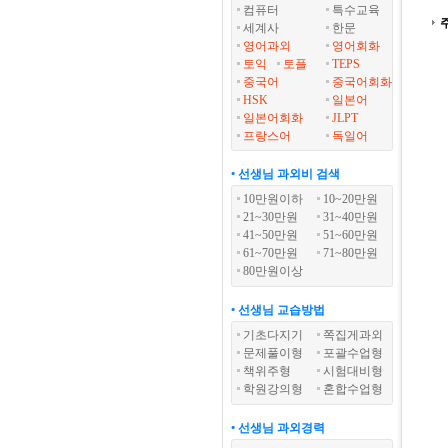
컴퓨터
특수교육
세계사
한문
영어과외
영어회화
토익
토플
TEPS
중국어
중국어회화
HSK
일본어
일본어회화
JLPT
프랑스어
독일어
• 선생님 과외비 검색
10만원이하
10~20만원
21~30만원
31~40만원
41~50만원
51~60만원
61~70만원
71~80만원
80만원이상
• 선생님 교습방법
기초다지기
쪽집게과외
문제풀이형
포괄수업형
책위주형
시험대비형
학원강의형
혼합수업형
• 선생님 과외경력