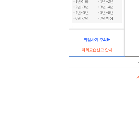
1년이하
1년~2년
2년~3년
3년~4년
4년~5년
5년~6년
6년~7년
7년이상
취업사기 주의▶
과외교습신고 안내