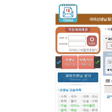
과외선생님
찾
서
* 
• 선생님 교습과목
수학
국어
과학
국사
김*
화학
물리
논술
사회
미술
피아노
바이올린
음악
예능
체능
회계