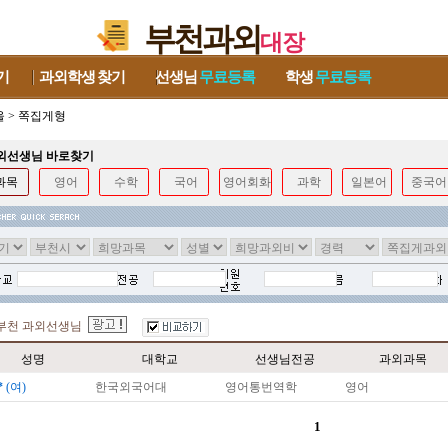
부천과외
대장
기
과외학생
찾기
선생님
무료등록
학생
무료등록
울
>
쪽집게형
과외선생님 바로찾기
과목
영어
수학
국어
영어회화
과학
일본어
중국어
부천 과외선생님
성명
대학교
선생님전공
과외과목
*
(여)
한국외국어대
영어통번역학
영어
1