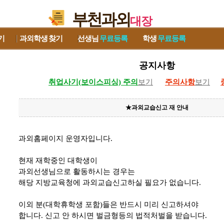
부천과외
대장
기
과외학생
찾기
선생님
무료등록
학생
무료등록
공지사항
취업사기(보이스피싱) 주의
보기
주의사항
보기
★과외교습신고 재 안내
과외홈페이지 운영자입니다.
현재 재학중인 대학생이
과외선생님으로 활동하시는 경우는
해당 지방교육청에 과외교습신고하실 필요가 없습니다.
이외 분(대학휴학생 포함)들은 반드시 미리 신고하셔야
합니다. 신고 안 하시면 벌금형등의 법적처벌을 받습니다.