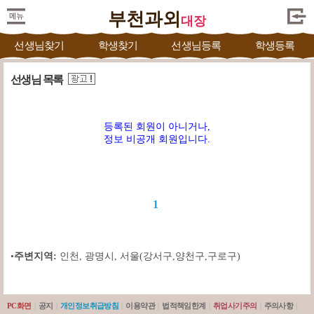
부천과외
대장
선생님찾기
학생찾기
선생님등록
학생등록
선생님 목록
등록된 회원이 아니거나,
정보 비공개 회원입니다.
1
•
주변지역:
인천
,
광명시
,
서울(강서구,양천구,구로구)
PC화면
|
공지
|
개인정보취급방침
|
이용약관
|
법적책임한계
|
취업사기주의
|
주의사항
|