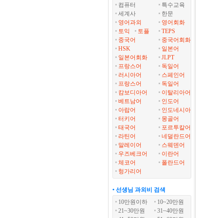
컴퓨터
특수교육
세계사
한문
영어과외
영어회화
토익
토플
TEPS
중국어
중국어회화
HSK
일본어
일본어회화
JLPT
프랑스어
독일어
러시아어
스페인어
프랑스어
독일어
캄보디아어
이탈리아어
베트남어
인도어
아랍어
인도네시아
터키어
몽골어
태국어
포르투칼어
라틴어
네덜란드어
말레이어
스웨덴어
우즈베크어
이란어
체코어
폴란드어
헝가리어
• 선생님 과외비 검색
10만원이하
10~20만원
21~30만원
31~40만원