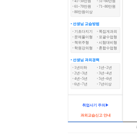
41~50만원
51~60만원
61~70만원
71~80만원
80만원이상
• 선생님 교습방법
기초다지기
쪽집게과외
문제풀이형
포괄수업형
책위주형
시험대비형
학원강의형
혼합수업형
• 선생님 과외경력
1년이하
1년~2년
2년~3년
3년~4년
4년~5년
5년~6년
6년~7년
7년이상
취업사기 주의▶
과외교습신고 안내