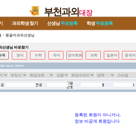
부천과외
대장
기
과외학생
찾기
선생님
무료등록
학생
무료등록
울
>
몽골어과외선생님
과외선생님 바로찾기
과목
영어
수학
국어
영어회화
과학
일본어
중국어
등록된 회원이 아니거나,
정보 비공개 회원입니다.