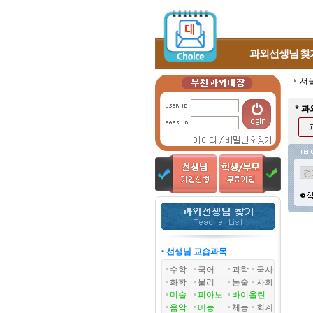
과외선생님
찾
서
* 
• 선생님 교습과목
수학
국어
과학
국사
화학
물리
논술
사회
미술
피아노
바이올린
음악
예능
체능
회계