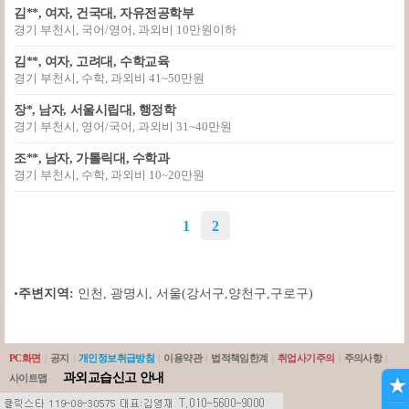
김**, 여자, 건국대, 자유전공학부
경기 부천시, 국어/영어, 과외비 10만원이하
김**, 여자, 고려대, 수학교육
경기 부천시, 수학, 과외비 41~50만원
장*, 남자, 서울시립대, 행정학
경기 부천시, 영어/국어, 과외비 31~40만원
조**, 남자, 가톨릭대, 수학과
경기 부천시, 수학, 과외비 10~20만원
1
2
•
주변지역:
인천
,
광명시
,
서울(강서구,양천구,구로구)
PC화면
|
공지
|
개인정보취급방침
|
이용약관
|
법적책임한계
|
취업사기주의
|
주의사항
|
과외교습신고 안내
사이트맵