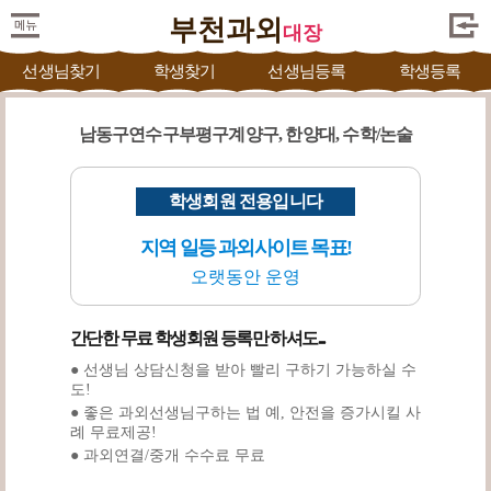
부천과외
대장
선생님찾기
학생찾기
선생님등록
학생등록
남동구연수구부평구계양구, 한양대, 수학/논술
학생회원 전용입니다
지역 일등 과외사이트 목표!
오랫동안 운영
간단한 무료 학생회원 등록만 하셔도...
● 선생님 상담신청을 받아 빨리 구하기 가능하실 수
도!
● 좋은 과외선생님구하는 법 예, 안전을 증가시킬 사
례 무료제공!
● 과외연결/중개 수수료 무료