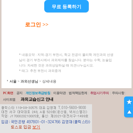
무료 등록하기
로그인 >>
* 내용요약 : 지역-경기 부천시, 학교 전공이 물리학 개인과외 선생
님이 경기 부천시에서 과외제자를 찾습니다. 분야는 수학, 논술입
니다. 자세한 것은 과외상담하실 때 의견나누십시요.
* 태그: 추천 부천시 과외중개
서울
>
과외선생님
> 상세내용
PC화면
|
공지
|
개인정보취급방침
|
이용약관
|
법적책임한계
|
취업사기주의
|
주의사항
|
과외교습신고 안내
사이트맵