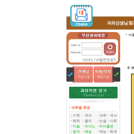
과외선생님
찾
서
부
• 과목별 학생
수학
국어
과학
국사
화학
물리
논술
사회
미술
피아노
바이올린
음악
예능
체능
회계