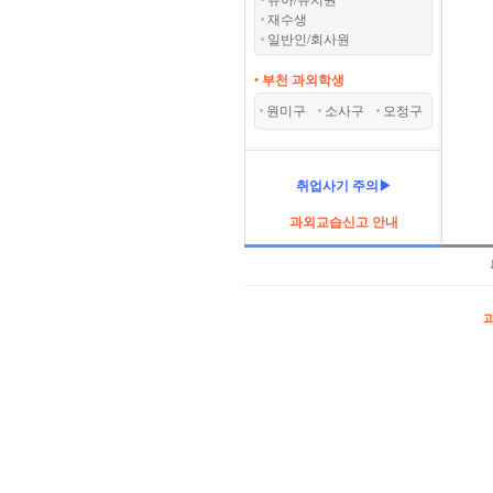
유아/유치원
재수생
일반인/회사원
• 부천 과외학생
원미구
소사구
오정구
취업사기 주의▶
과외교습신고 안내