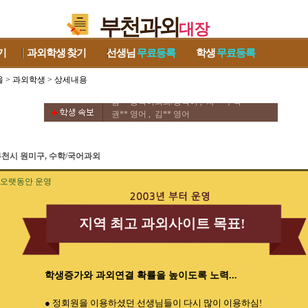
부천과외
대장
기
과외학생
찾기
선생님
무료등록
학생
무료등록
울
>
과외학생
> 상세내용
이** 수학/과학 , 이** 수학
김** 중국어회화/중국어 , 차** 수학
권** 영어 , 김** 영어
류** 영어/토익 , 우** 수학/과학
김** 영어/수학 , 방** 영어
김** 수학/과학 ,
천시 원미구, 수학/국어과외
이** 수학/과학 , 이** 수학
김** 중국어회화/중국어 , 차** 수학
오랫동안 운영
권** 영어 , 김** 영어
류** 영어/토익 , 우** 수학/과학
김** 영어/수학 , 방** 영어
지역 최고 과외사이트 목표!
김** 수학/과학 ,
학생증가와 과외연결 확률을 높이도록 노력...
● 정회원을 이용하셨던 선생님들이 다시 많이 이용하심!