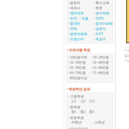
컴퓨터
특수교육
세계사
한문
영어과외
영어회화
토익
토플
TEPS
중국어
중국어회화
HSK
일본어
일본어회화
JLPT
프랑스어
독일어
• 과외비별 학생
*
일
10만원이하
10~20만원
*
21~30만원
31~40만원
41~50만원
51~60만원
61~70만원
71~80만원
80만원이상
• 학생학년 검색
고등학생
고1
고2
고3
-
-
-
중학생
중1
중2
중3
-
-
-
초등학생
저학년
고학년
-
-