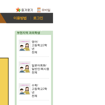
이용방법
로그인
부천지역 과외학생
영어/
고등학교2학
년
전체
일본어회화/
일반인/회사원
전체
수학/
고등학교2학
년
전체