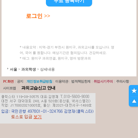
무료 등록하기
로그인 >>
* 내용요약 : 지역-경기 부천시 원미구, 과외교사를 모십니다. 영
어, 국어 를 원합니다. 예상기간은 협의입니다. 건강하세요.
* 태그: 원미구 과외연결, 원미구, 영어 방문과외
서울
>
과외학생
> 상세내용
PC화면
|
공지
|
개인정보취급방침
|
이용약관
|
법적책임한계
|
취업사기주의
|
주의사항
|
과외교습신고 안내
사이트맵