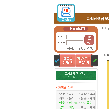
과외선생님
찾
서
• 과목별 학생
수학
국어
과학
국사
화학
물리
논술
사회
미술
피아노
바이올린
음악
예능
체능
회계