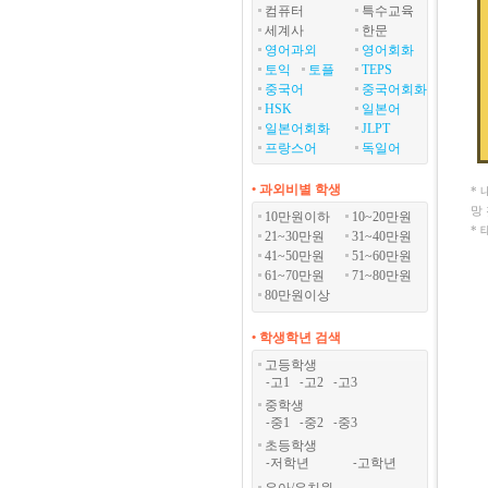
컴퓨터
특수교육
세계사
한문
영어과외
영어회화
토익
토플
TEPS
중국어
중국어회화
HSK
일본어
일본어회화
JLPT
프랑스어
독일어
• 과외비별 학생
*
망
10만원이하
10~20만원
*
21~30만원
31~40만원
41~50만원
51~60만원
61~70만원
71~80만원
80만원이상
• 학생학년 검색
고등학생
고1
고2
고3
-
-
-
중학생
중1
중2
중3
-
-
-
초등학생
저학년
고학년
-
-