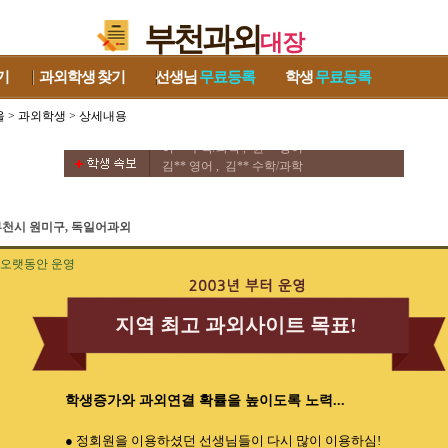
부천과외
대장
기
과외학생
찾기
선생님
무료등록
학생
무료등록
울
>
과외학생
> 상세내용
김** 중국어회화/중국어 , 이** 수학
이** 수학/과학 , 권** 영어
김** 영어 , 김** 수학/과학
김** 영어/수학 , 방** 영어
차** 수학 , 류** 영어/토익
우** 수학/과학 ,
부천시 원미구, 독일어과외
김** 중국어회화/중국어 , 이** 수학
이** 수학/과학 , 권** 영어
오랫동안 운영
김** 영어 , 김** 수학/과학
김** 영어/수학 , 방** 영어
차** 수학 , 류** 영어/토익
지역 최고 과외사이트 목표!
우** 수학/과학 ,
학생증가와 과외연결 확률을 높이도록 노력...
● 정회원을 이용하셨던 선생님들이 다시 많이 이용하심!