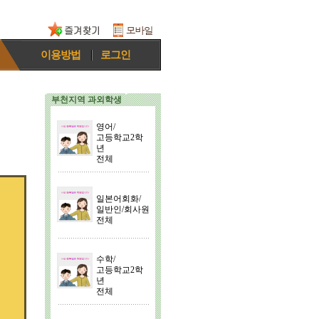
이용방법
로그인
부천지역 과외학생
영어/
고등학교2학
년
전체
일본어회화/
일반인/회사원
전체
수학/
고등학교2학
년
전체