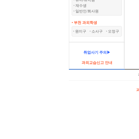
유아/유치원
재수생
일반인/회사원
• 부천 과외학생
원미구
소사구
오정구
취업사기 주의▶
과외교습신고 안내