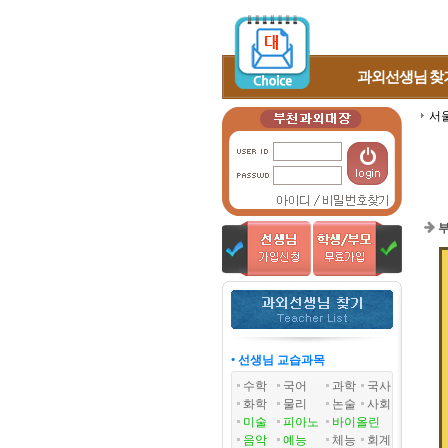
과외선생님
찾
서
부
• 선생님 교습과목
수학
국어
과학
국사
화학
물리
논술
사회
미술
피아노
바이올린
음악
예능
체능
회계