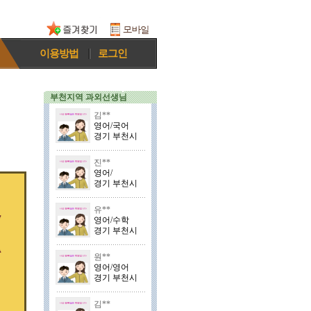
이용방법
로그인
부천지역 과외선생님
김**
영어/국어
경기 부천시
진**
영어/
경기 부천시
유**
영어/수학
경기 부천시
원**
영어/영어
경기 부천시
김**