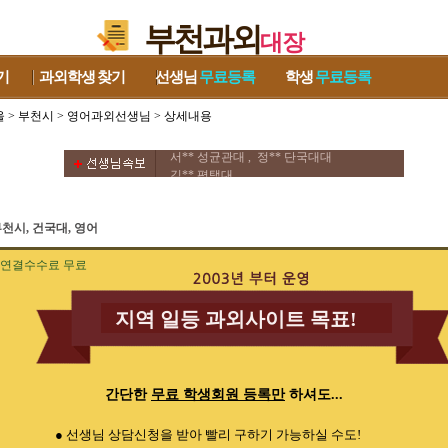
부천과외
대장
기
과외학생
찾기
선생님
무료등록
학생
무료등록
울
>
부천시
>
영어과외선생님
> 상세내용
김** 성균관대 , 양** 한양대
서** 성균관대 , 정** 단국대대
김** 평택대 ,
김** 성균관대 , 양** 한양대
서** 성균관대 , 정** 단국대대
김** 평택대 ,
천시, 건국대, 영어
연결수수료 무료
지역 일등 과외사이트 목표!
간단한
무료 학생회원 등록만
하셔도...
● 선생님 상담신청을 받아 빨리 구하기 가능하실 수도!