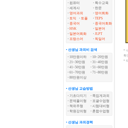
컴퓨터
특수교육
세계사
한문
영어과외
영어회화
토익
토플
TEPS
중국어
중국어회화
HSK
일본어
일본어회화
JLPT
프랑스어
독일어
• 선생님 과외비 검색
*
확
10만원이하
10~20만원
*
21~30만원
31~40만원
41~50만원
51~60만원
61~70만원
71~80만원
80만원이상
• 선생님 교습방법
기초다지기
쪽집게과외
문제풀이형
포괄수업형
책위주형
시험대비형
학원강의형
혼합수업형
• 선생님 과외경력