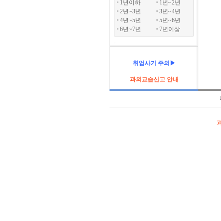
1년이하
1년~2년
2년~3년
3년~4년
4년~5년
5년~6년
6년~7년
7년이상
취업사기 주의▶
과외교습신고 안내